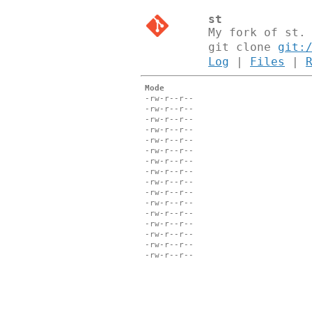
st
My fork of st.
git clone
git:
Log
|
Files
|
Mode
-rw-r--r--
-rw-r--r--
-rw-r--r--
-rw-r--r--
-rw-r--r--
-rw-r--r--
-rw-r--r--
-rw-r--r--
-rw-r--r--
-rw-r--r--
-rw-r--r--
-rw-r--r--
-rw-r--r--
-rw-r--r--
-rw-r--r--
-rw-r--r--