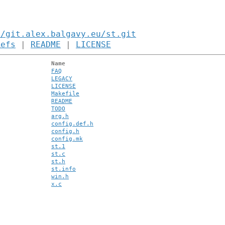
//git.alex.balgavy.eu/st.git
Refs
|
README
|
LICENSE
Name
FAQ
LEGACY
LICENSE
Makefile
README
TODO
arg.h
config.def.h
config.h
config.mk
st.1
st.c
st.h
st.info
win.h
x.c