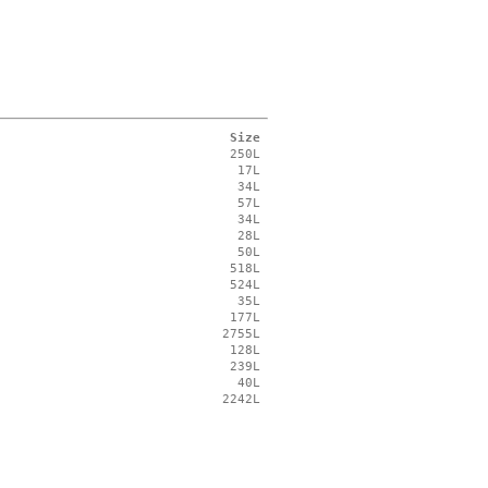
Size
250L
17L
34L
57L
34L
28L
50L
518L
524L
35L
177L
2755L
128L
239L
40L
2242L