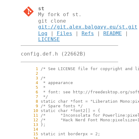
st
My fork of st.
git clone
git://git.alex.balgavy.eu/st.git
Log
|
Files
|
Refs
|
README
|
LICENSE
config.def.h (22662B)
      1
      2
      3
      4
      5
      6
      7
      8
      9
     10
     11
     12
     13
     14
     15
     16